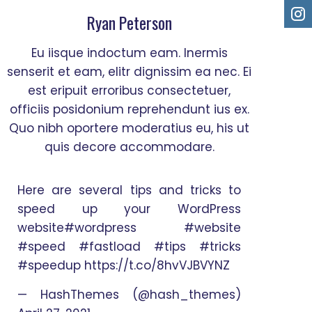
Ryan Peterson
Eu iisque indoctum eam. Inermis
senserit et eam, elitr dignissim ea nec. Ei
est eripuit erroribus consectetuer,
officiis posidonium reprehendunt ius ex.
Quo nibh oportere moderatius eu, his ut
quis decore accommodare.
Here are several tips and tricks to
speed up your WordPress
website
#wordpress
#website
#speed
#fastload
#tips
#tricks
#speedup
https://t.co/8hvVJBVYNZ
— HashThemes (@hash_themes)