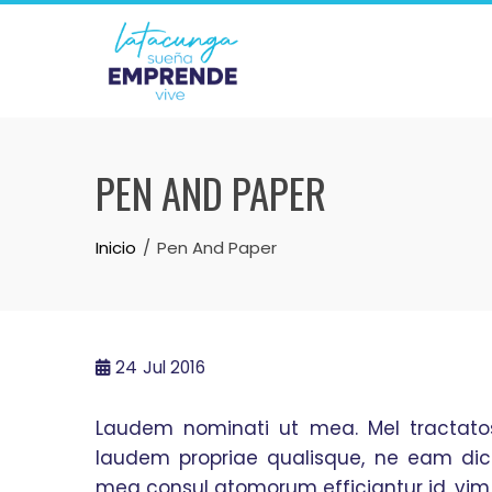
Skip
to
content
PEN AND PAPER
Inicio
Pen And Paper
24
Jul 2016
Laudem nominati ut mea. Mel tractatos
laudem propriae qualisque, ne eam dic
mea consul atomorum efficiantur id, v