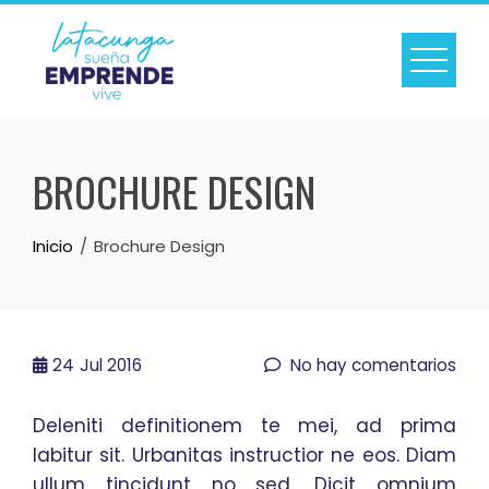
Skip
to
content
BROCHURE DESIGN
Inicio
Brochure Design
24
Jul 2016
No hay comentarios
Deleniti definitionem te mei, ad prima
labitur sit. Urbanitas instructior ne eos. Diam
ullum tincidunt no sed. Dicit omnium