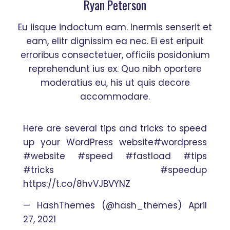
Ryan Peterson
Eu iisque indoctum eam. Inermis senserit et
eam, elitr dignissim ea nec. Ei est eripuit
erroribus consectetuer, officiis posidonium
reprehendunt ius ex. Quo nibh oportere
moderatius eu, his ut quis decore
accommodare.
Here are several tips and tricks to speed
up your WordPress website
#wordpress
#website
#speed
#fastload
#tips
#tricks
#speedup
https://t.co/8hvVJBVYNZ
— HashThemes (@hash_themes)
April
27, 2021