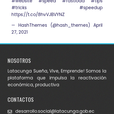
#website
#speed
#fastload
#tips
#tricks
#speedup
https://t.co/8hvVJBVYNZ
— HashThemes (@hash_themes)
April
27, 2021
NOSOTROS
Latacunga Sueña, Vive, Emprende! Somos la
plataforma que impulsa la reactivación
económica, productiva
CONTACTOS
desarrollo.social@latacunga.gob.ec