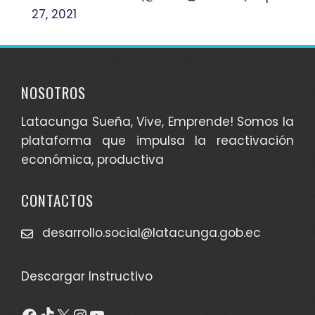
27, 2021
NOSOTROS
Latacunga Sueña, Vive, Emprende! Somos la
plataforma que impulsa la reactivación
económica, productiva
CONTACTOS
desarrollo.social@latacunga.gob.ec
Descargar Instructivo
Facebook
TikTok
X
Instagram
YouTube