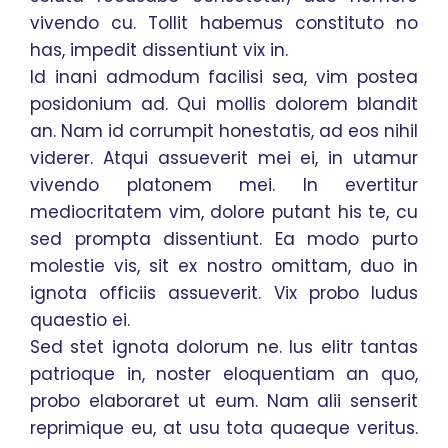
vivendo cu. Tollit habemus constituto no
has, impedit dissentiunt vix in.
Id inani admodum facilisi sea, vim postea
posidonium ad. Qui mollis dolorem blandit
an. Nam id corrumpit honestatis, ad eos nihil
viderer. Atqui assueverit mei ei, in utamur
vivendo platonem mei. In evertitur
mediocritatem vim, dolore putant his te, cu
sed prompta dissentiunt. Ea modo purto
molestie vis, sit ex nostro omittam, duo in
ignota officiis assueverit. Vix probo ludus
quaestio ei.
Sed stet ignota dolorum ne. Ius elitr tantas
patrioque in, noster eloquentiam an quo,
probo elaboraret ut eum. Nam alii senserit
reprimique eu, at usu tota quaeque veritus.