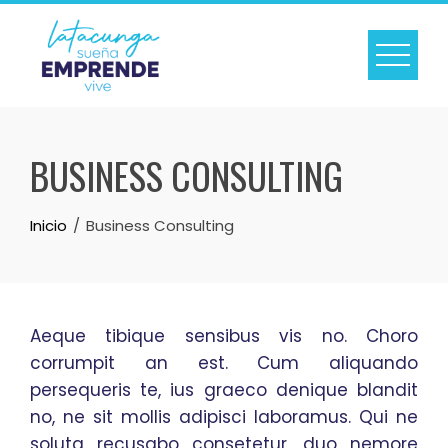
Skip
to
content
BUSINESS CONSULTING
Inicio
Business Consulting
Aeque tibique sensibus vis no. Choro
corrumpit an est. Cum aliquando
persequeris te, ius graeco denique blandit
no, ne sit mollis adipisci laboramus. Qui ne
soluta recusabo consetetur, duo nemore