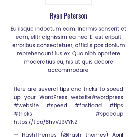
Ryan Peterson
Eu iisque indoctum eam. Inermis senserit et
eam, elitr dignissim ea nec. Ei est eripuit
erroribus consectetuer, officiis posidonium
reprehendunt ius ex. Quo nibh oportere
moderatius eu, his ut quis decore
accommodare.
Here are several tips and tricks to speed
up your WordPress website
#wordpress
#website
#speed
#fastload
#tips
#tricks
#speedup
https://t.co/8hvVJBVYNZ
— HashThemes (@hash_themes)
April